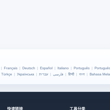
Français
Deutsch
Español
Italiano
Português
Português
Türkçe
Українська
עברית
فارسی
हिन्दी
বাংলা
Bahasa Mela
快速链接
工具分类